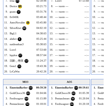
7.
Irisa
02:59.94
7.
Lore1
07:53.60
7.
--- vuot
175
8.
Dorice
03:21.73
8.
--- vuoto ---
--:--
8.
--- vuot
271
9.
guass
03:31.76
9.
--- vuoto ---
--:--
9.
--- vuot
37
10.
0v040K
03:40.44
10.
--- vuoto ---
--:--
10.
--- vuot
11.
AstroNovalite
03:45.80
11.
--- vuoto ---
--:--
11.
--- vuot
35
12.
SilverKiwi
04:02.10
12.
--- vuoto ---
--:--
12.
--- vuot
80
13.
BigL1
04:38.63
13.
--- vuoto ---
--:--
13.
--- vuot
14.
alsihct
05:25.44
14.
--- vuoto ---
--:--
14.
--- vuot
8
15.
natilessthan3
05:38.63
15.
--- vuoto ---
--:--
15.
--- vuot
16.
Lore1
07:53.60
16.
--- vuoto ---
--:--
16.
--- vuot
17.
hppkss
08:57.64
17.
--- vuoto ---
--:--
17.
--- vuot
17
18.
沉默-_-憋笑
11:24.27
18.
--- vuoto ---
--:--
18.
--- vuot
13
19.
Gem1
19:43.36
19.
--- vuoto ---
--:--
19.
--- vuot
35
20.
LrCaWm
20:42.26
20.
--- vuoto ---
--:--
20.
--- vuot
MO3
AO5
1.
EinsteinsBarber
00:59.50
1.
EinsteinsBarber
00:59.61
1.
Einste
135
135
2.
GoldChoco36
01:04.66
2.
GoldChoco36
01:05.39
2.
GoldC
165
165
3.
Ferdiwagner
01:15.89
3.
Pentasclensec
01:20.04
3.
Pentasc
164
94
4.
Pentasclensec
01:18.01
4.
Ferdiwagner
01:20.18
4.
Ferdiw
94
164