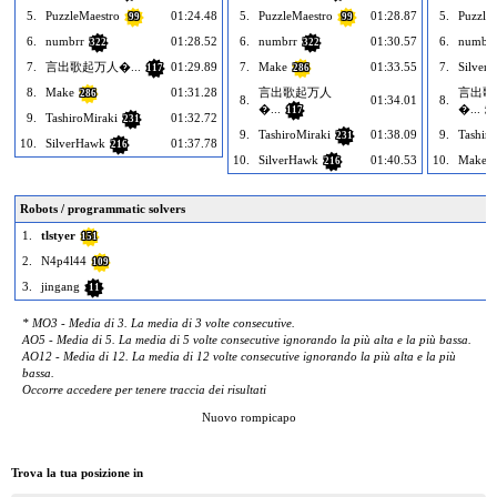
5.
PuzzleMaestro
01:24.48
5.
PuzzleMaestro
01:28.87
5.
Puzzle
99
99
6.
numbrr
01:28.52
6.
numbrr
01:30.57
6.
numbrr
322
322
7.
言出歌起万人�...
01:29.89
7.
Make
01:33.55
7.
Silver
117
286
8.
Make
01:31.28
言出歌起万人
言出歌
286
8.
01:34.01
8.
�...
�...
117
11
9.
TashiroMiraki
01:32.72
231
9.
TashiroMiraki
01:38.09
9.
Tashiro
231
10.
SilverHawk
01:37.78
216
10.
SilverHawk
01:40.53
10.
Make
216
Robots / programmatic solvers
1.
tlstyer
151
2.
N4p4l44
109
3.
jingang
11
* MO3 - Media di 3. La media di 3 volte consecutive.
AO5 - Media di 5. La media di 5 volte consecutive ignorando la più alta e la più bassa.
AO12 - Media di 12. La media di 12 volte consecutive ignorando la più alta e la più
bassa.
Occorre accedere per tenere traccia dei risultati
Nuovo rompicapo
Trova la tua posizione in