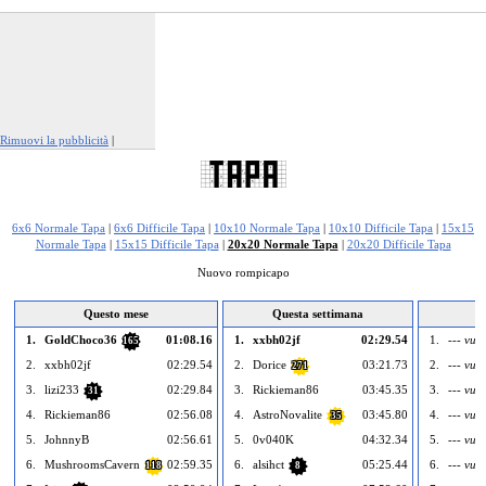
Rimuovi la pubblicità
|
Segnala questo annuncio
6x6 Normale Tapa
|
6x6 Difficile Tapa
|
10x10 Normale Tapa
|
10x10 Difficile Tapa
|
15x15
Normale Tapa
|
15x15 Difficile Tapa
|
20x20 Normale Tapa
|
20x20 Difficile Tapa
Nuovo rompicapo
Questo mese
Questa settimana
1.
GoldChoco36
01:08.16
1.
xxbh02jf
02:29.54
1.
--- vuot
165
2.
xxbh02jf
02:29.54
2.
Dorice
03:21.73
2.
--- vuot
271
3.
lizi233
02:29.84
3.
Rickieman86
03:45.35
3.
--- vuot
31
4.
Rickieman86
02:56.08
4.
AstroNovalite
03:45.80
4.
--- vuot
35
5.
JohnnyB
02:56.61
5.
0v040K
04:32.34
5.
--- vuot
6.
MushroomsCavern
02:59.35
6.
alsihct
05:25.44
6.
--- vuot
118
8