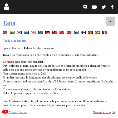
Tapa
Traduci questo sito.
Special thanks to
Erkiez
for the translation
Tapa
è un rompicapo con delle regole un po' complicate e soluzioni stimolanti.
Le regole
non sono così semplici. :)
Devi colorare di nero alcune celle in modo tale che formino un unico poliomino (tutte le
celle nere devono essere conesse ortogonalmente in un solo gruppo).
Non si permettono aree nere di 2x2.
Gli indizi indicano la lunghezza dei blocchi neri consecutivi nelle celle vicine.
Un solo numero nel indizio significa che c'è 1 blocco nero, 2 numeri significano 2 blocchi,
ecc.
Ci deve essere almeno 1 blocco bianco tra 2 blocchi neri.
I blocchi possono apparire in qualsiasi ordine.
Con il pulsante sinistro fai clic su una cella per renderla nera. Con il pulsante destro la
marchi con un punto. Fai clic e trascini per marcare più di una cella.
Video Tutorial
Nascondi le regole