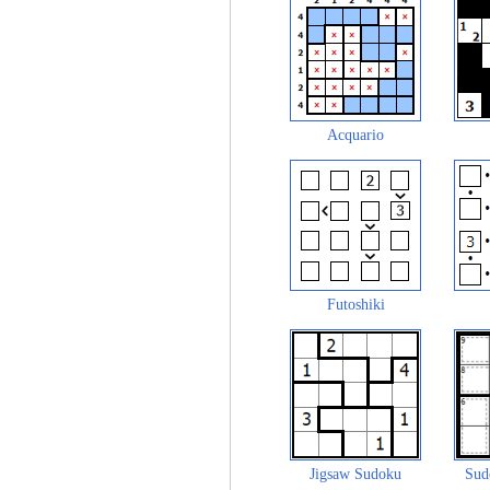
Acquario
Futoshiki
Jigsaw Sudoku
Sud