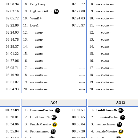
01:58.94
8.
FangTianyi
02:05.72
8.
--- vuoto ---
02:03.16
9.
BigHeadGriffin
02:22.80
9.
--- vuoto ---
16
02:05.72
10.
Wuni14
02:24.03
10.
--- vuoto ---
02:22.80
11.
Lore1
07:55.97
11.
--- vuoto ---
02:24.03
12.
--- vuoto ---
--:--
12.
--- vuoto ---
03:14.78
13.
--- vuoto ---
--:--
13.
--- vuoto ---
03:28.37
14.
--- vuoto ---
--:--
14.
--- vuoto ---
04:01.22
15.
--- vuoto ---
--:--
15.
--- vuoto ---
04:27.06
16.
--- vuoto ---
--:--
16.
--- vuoto ---
05:05.71
17.
--- vuoto ---
--:--
17.
--- vuoto ---
05:10.90
18.
--- vuoto ---
--:--
18.
--- vuoto ---
05:51.07
19.
--- vuoto ---
--:--
19.
--- vuoto ---
06:54.93
20.
--- vuoto ---
--:--
20.
--- vuoto ---
AO5
AO12
00:27.89
1.
EinsteinsBarber
00:30.51
1.
GoldChoco36
135
165
00:30.01
2.
GoldChoco36
00:30.65
2.
EinsteinsBarber
165
135
00:34.86
3.
PuzzleMaestro
00:36.84
3.
Pentasclensec
99
94
00:35.84
4.
Pentasclensec
00:37.30
4.
PuzzleMaestro
94
99