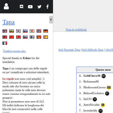
Tapa
Fissa la pubblicità
6x6 Normale Tapa
|
6x6 Difficile Tapa
|
10x10
Traduci questo sito.
Special thanks to
Erkiez
for the
translation
Tapa
è un rompicapo con delle regole
Questo mese
un po' complicate e soluzioni stimolanti.
1.
GoldChoco36
165
Le regole
non sono così semplici. :)
2.
Rickieman86
Devi colorare di nero alcune celle in
modo tale che formino un unico
3.
MushroomsCavern
118
poliomino (tutte le celle nere devono
4.
RelaxedCockatoo
67
essere conesse ortogonalmente in un solo
gruppo).
5.
lizi233
31
Non si permettono aree nere di 2x2.
6.
AstroNovalite
Gli indizi indicano la lunghezza dei
35
blocchi neri consecutivi nelle celle
7.
lavenderlily
15
vicine.