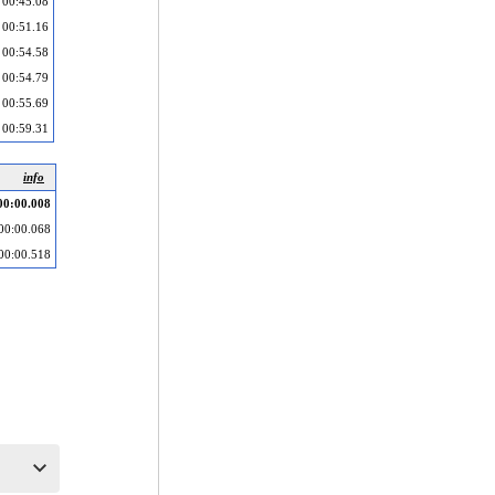
00:45.08
00:51.16
00:54.58
00:54.79
00:55.69
00:59.31
info
00:00.008
00:00.068
00:00.518