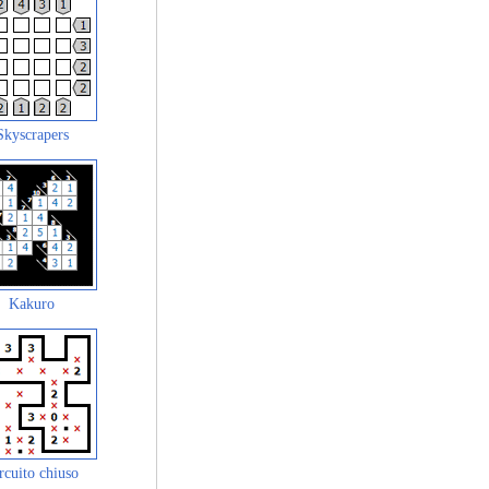
Skyscrapers
Kakuro
rcuito chiuso