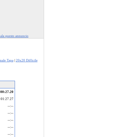
ala questo annuncio
ale Tapa
|
20x20 Difficile
00:27.20
01:27.27
--:--
--:--
--:--
--:--
--:--