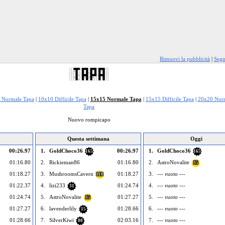
Rimuovi la pubblicità
|
Segn
 Normale Tapa
|
10x10 Difficile Tapa
|
15x15 Normale Tapa
|
15x15 Difficile Tapa
|
20x20 Norm
Tapa
Nuovo rompicapo
Questa settimana
Oggi
00:26.97
1.
GoldChoco36
00:26.97
1.
GoldChoco36
165
165
01:16.80
2.
Rickieman86
01:16.80
2.
AstroNovalite
35
01:18.27
3.
MushroomsCavern
01:18.27
3.
--- vuoto ---
118
01:22.37
4.
lizi233
01:24.74
4.
--- vuoto ---
31
01:24.74
5.
AstroNovalite
01:27.27
5.
--- vuoto ---
35
01:27.27
6.
lavenderlily
01:28.66
6.
--- vuoto ---
15
01:28.66
7.
SilverKiwi
02:03.16
7.
--- vuoto ---
80