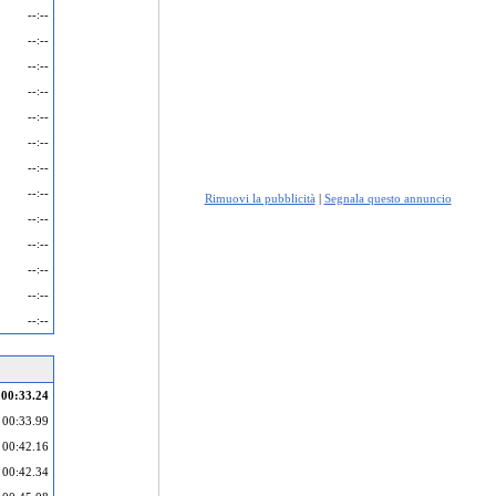
--:--
--:--
--:--
--:--
--:--
--:--
--:--
--:--
Rimuovi la pubblicità
|
Segnala questo annuncio
--:--
--:--
--:--
--:--
--:--
00:33.24
00:33.99
00:42.16
00:42.34