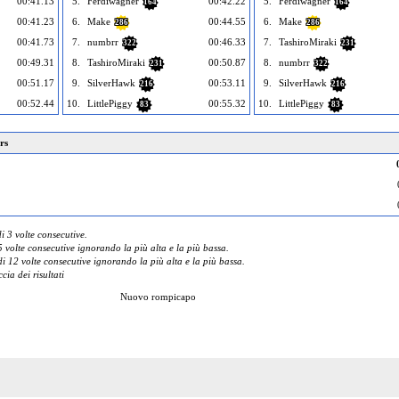
00:41.13
5.
Ferdiwagner
00:42.22
5.
Ferdiwagner
164
164
00:41.23
6.
Make
00:44.55
6.
Make
286
286
00:41.73
7.
numbrr
00:46.33
7.
TashiroMiraki
322
231
00:49.31
8.
TashiroMiraki
00:50.87
8.
numbrr
231
322
00:51.17
9.
SilverHawk
00:53.11
9.
SilverHawk
216
216
00:52.44
10.
LittlePiggy
00:55.32
10.
LittlePiggy
83
83
rs
 3 volte consecutive.
 volte consecutive ignorando la più alta e la più bassa.
 12 volte consecutive ignorando la più alta e la più bassa.
cia dei risultati
Nuovo rompicapo