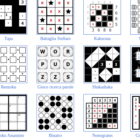
Tapa
Battaglia Stellare
Kakurasu
Renzoku
Gioco ricerca parole
Shakashaka
oku Assassino
Binairo
Nonograms
Ci