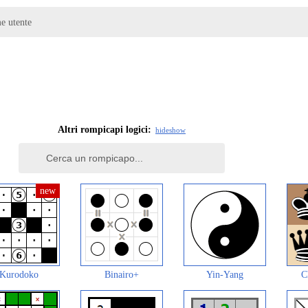
me utente
Altri rompicapi logici:
hide
show
Kurodoko
Binairo+
Yin-Yang
C