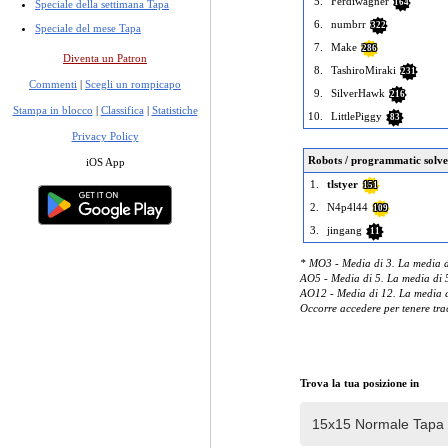
5.
Ferdiwagner
164
Speciale della settimana Tapa
6.
numbrr
322
Speciale del mese Tapa
7.
Make
286
Diventa un Patron
8.
TashiroMiraki
231
Commenti
|
Scegli un rompicapo
9.
SilverHawk
216
Stampa in blocco
|
Classifica
|
Statistiche
10.
LittlePiggy
83
Privacy Policy
Robots / programmatic solve
iOS App
1.
tlstyer
151
2.
N4p4l44
109
3.
jingang
11
* MO3 - Media di 3. La media di
AO5 - Media di 5. La media di 5
AO12 - Media di 12. La media di
Occorre accedere per tenere trac
Trova la tua posizione in