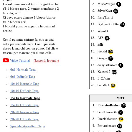
8.
MishaVargas
Un solo numero nel indizio significa che
1
c'è 1 blocco nero, 2 numeri significano 2
9.
SilverKiwi
80
blocchi, ecc.
Ci deve essere almeno 1 blocco bianco
10.
FangTianyi
tra 2 blocchi neri.
11.
BigHeadGriffin
16
I blocchi possono apparire in qualsiasi
ordine.
12.
Wuni14
13.
AFS
8
Con il pulsante sinistro fai clic su una
cella per renderla nera. Con il pulsante
14.
xilli
destro la marchi con un punto. Fai clic e
15.
raelkid
106
trascini per marcare più di una cella.
16.
Geagle
102
Video Tutorial
Nascondi le regole
17.
daisyisaflower
1
6x6 Normale Tapa
18.
Kutner17
157
6x6 Difficile Tapa
19.
LrCaWm
10x10 Normale Tapa
20.
bella091
96
10x10 Difficile Tapa
15x15 Normale Tapa
MO3
15x15 Difficile Tapa
1.
EinsteinsBarber
135
20x20 Normale Tapa
2.
GoldChoco36
165
3.
PuzzleMaestro
20x20 Difficile Tapa
99
4.
Pentasclensec
Speciale giornaliero Tapa
94